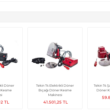
ikli Döner
Tekin T4 Elektrikli Döner
Tekin T4 Ş
r Kesme
Bıçağı Döner Kesme
Döner K
si
Makinesi
59.
92 TL
41.501,25 TL