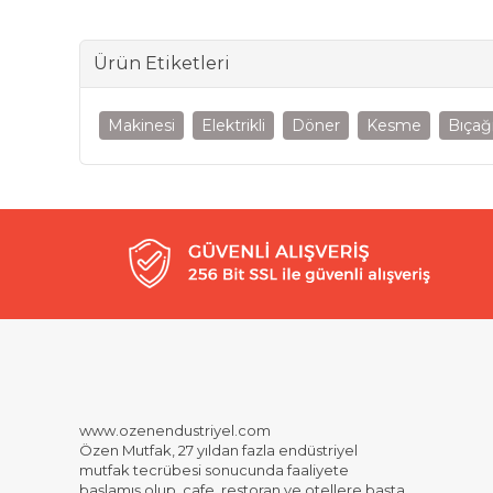
Ürün Etiketleri
Makinesi
Elektrikli
Döner
Kesme
Bıçağ
www.ozenendustriyel.com
Özen Mutfak, 27 yıldan fazla endüstriyel
mutfak tecrübesi sonucunda faaliyete
başlamış olup, cafe, restoran ve otellere başta