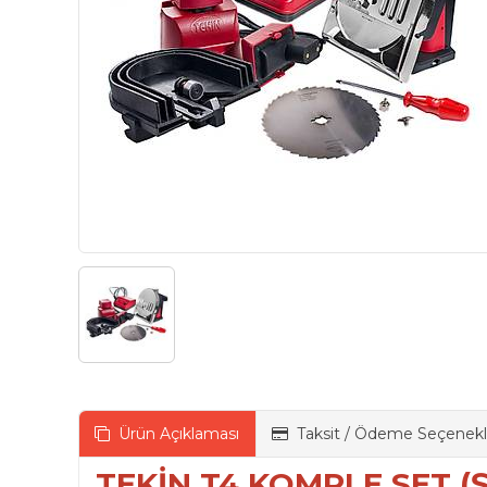
Ürün Açıklaması
Taksit / Ödeme Seçenekl
TEKİN T4 KOMPLE SET (Şar