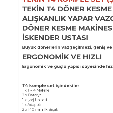
TEKİN T4 DÖNER KESME
ALIŞKANLIK YAPAR VAZ
DÖNER KESME MAKİNESİ
İSKENDER USTASI
Büyük dönerlerin vazgeçilmezi, geniş ve
ERGONOMİK VE HIZLI
Ergonomik ve güçlü yapısı sayesinde hızl
T4 komple set içindekiler
1 x T – 4 Makine
2 x Batarya
1 x Şarj Ünitesi
1 x Adaptör
2 x 140 mm lik Bıçak