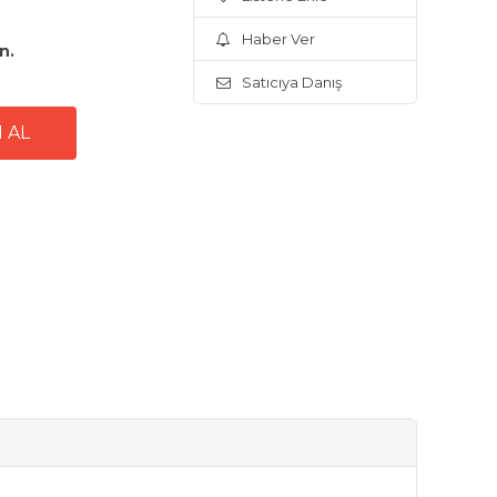
Haber Ver
n.
Satıcıya Danış