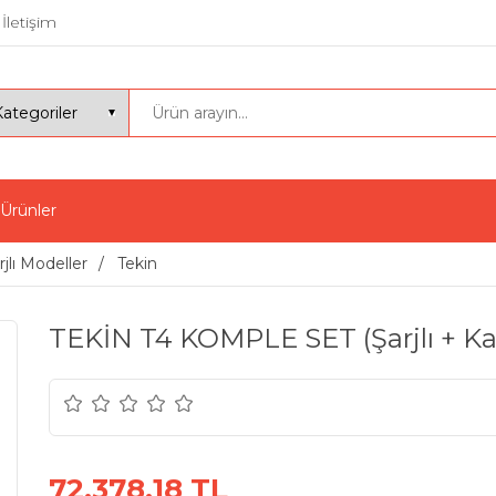
İletişim
 Ürünler
rjlı Modeller
Tekin
TEKİN T4 KOMPLE SET (Şarjlı + Kabl
72.378,18 TL