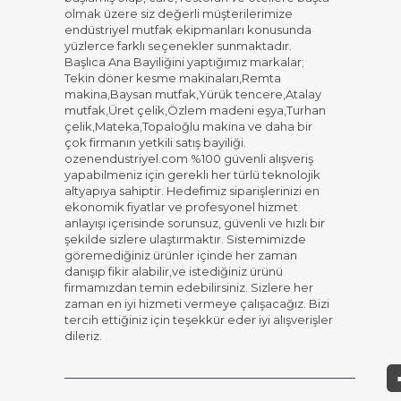
olmak üzere siz değerli müşterilerimize
endüstriyel mutfak ekipmanları konusunda
yüzlerce farklı seçenekler sunmaktadır.
Başlıca Ana Bayiliğini yaptığımız markalar;
Tekin döner kesme makinaları,Remta
makina,Baysan mutfak,Yürük tencere,Atalay
mutfak,Üret çelik,Özlem madeni eşya,Turhan
çelik,Mateka,Topaloğlu makina ve daha bir
çok firmanın yetkili satış bayiliği.
ozenendustriyel.com %100 güvenli alışveriş
yapabilmeniz için gerekli her türlü teknolojik
altyapıya sahiptir. Hedefimiz siparişlerinizi en
ekonomik fiyatlar ve profesyonel hizmet
anlayışı içerisinde sorunsuz, güvenli ve hızlı bir
şekilde sizlere ulaştırmaktır. Sistemimizde
göremediğiniz ürünler içinde her zaman
danışıp fikir alabilir,ve istediğiniz ürünü
firmamızdan temin edebilirsiniz. Sizlere her
zaman en iyi hizmeti vermeye çalışacağız. Bizi
tercih ettiğiniz için teşekkür eder iyi alışverişler
dileriz.