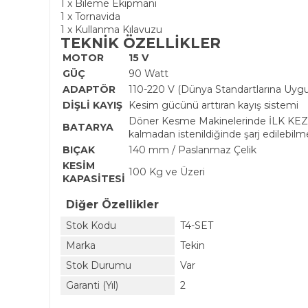
1 x Bileme Ekipmanı
1 x Tornavida
1 x Kullanma Kılavuzu
TEKNİK ÖZELLİKLER
MOTOR
15 V
GÜÇ
90 Watt
ADAPTÖR
110-220 V (Dünya Standartlarına Uyg
DİŞLİ KAYIŞ
Kesim gücünü arttıran kayış sistemi
Döner Kesme Makinelerinde İLK KEZ kul
BATARYA
kalmadan istenildiğinde şarj edilebil
BIÇAK
140 mm / Paslanmaz Çelik
KESİM
100 Kg ve Üzeri
KAPASİTESİ
Diğer Özellikler
Stok Kodu
T4-SET
Marka
Tekin
Stok Durumu
Var
Garanti (Yıl)
2