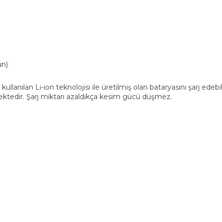
un)
lanılan Li-ion teknolojisi ile üretilmiş olan bataryasını şarj ed
mektedir. Şarj miktarı azaldıkça kesim gücü düşmez.