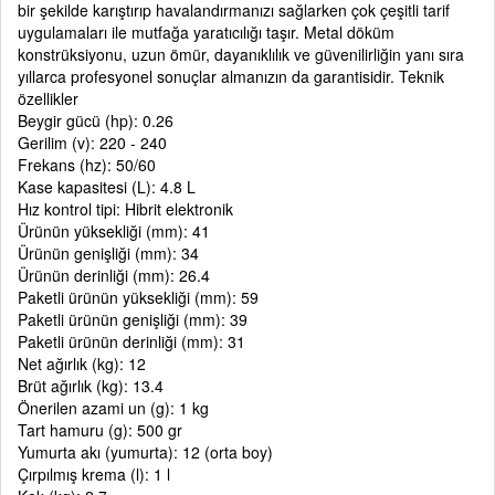
bir şekilde karıştırıp havalandırmanızı sağlarken çok çeşitli tarif
uygulamaları ile mutfağa yaratıcılığı taşır. Metal döküm
konstrüksiyonu, uzun ömür, dayanıklılık ve güvenilirliğin yanı sıra
yıllarca profesyonel sonuçlar almanızın da garantisidir. Teknik
özellikler
Beygir gücü (hp): 0.26
Gerilim (v): 220 - 240
Frekans (hz): 50/60
Kase kapasitesi (L): 4.8 L
Hız kontrol tipi: Hibrit elektronik
Ürünün yüksekliği (mm): 41
Ürünün genişliği (mm): 34
Ürünün derinliği (mm): 26.4
Paketli ürünün yüksekliği (mm): 59
Paketli ürünün genişliği (mm): 39
Paketli ürünün derinliği (mm): 31
Net ağırlık (kg): 12
Brüt ağırlık (kg): 13.4
Önerilen azami un (g): 1 kg
Tart hamuru (g): 500 gr
Yumurta akı (yumurta): 12 (orta boy)
Çırpılmış krema (l): 1 l