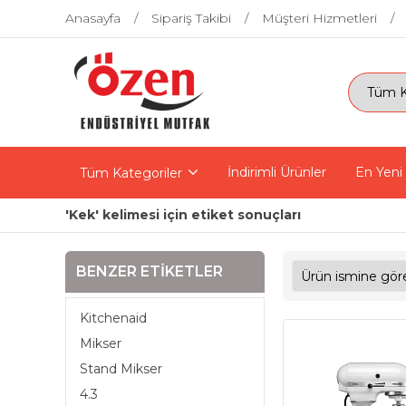
Anasayfa
Sipariş Takibi
Müşteri Hizmetleri
İndirimli Ürünler
En Yeni
Tüm Kategoriler
'Kek' kelimesi için etiket sonuçları
BENZER ETIKETLER
Kitchenaid
Mikser
Stand Mikser
4.3