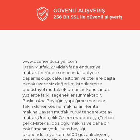
www.ozenendustriyel.com
Özen Mutfak, 27 yıldan fazla endüstriyel
mutfak tecrübesi sonucunda faaliyete
başlamış olup, cafe, restoran ve otellere başta
olmak üzere siz değerli müşterilerimize
endüstriyel mutfak ekipmanları konusunda
yüzlerce farklı seçenekler sunmaktadır.
Başlıca Ana Bayiliğini yaptığımız markalar;
Tekin döner kesme makinaları,Remta
makina,Baysan mutfak,Yürük tencere,Atalay
mutfak,Üret çelik,Özlem madeni eşya,Turhan
çelik,Mateka,Topaloğlu makina ve daha bir
çok firmanın yetkili satış bayiliği.
ozenendustriyel.com %100 güvenli alışveriş