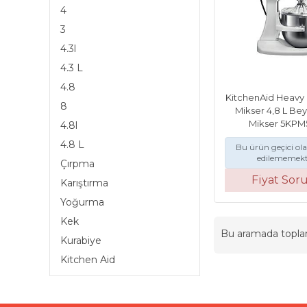
4
3
4.3l
4.3 L
4.8
KitchenAid Heavy
8
Mikser 4,8 L Be
Mikser 5KP
4.8l
4.8 L
Bu ürün geçici ol
edilememekt
Çırpma
Fiyat Sor
Karıştırma
Yoğurma
Kek
Bu aramada topl
Kurabiye
Kitchen Aid