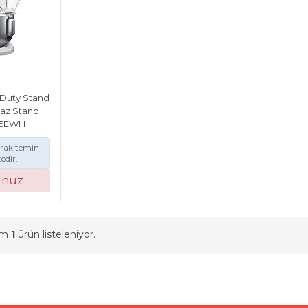
 Duty Stand
yaz Stand
M5EWH
arak temin
edir.
unuz
am
1
ürün listeleniyor.