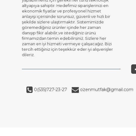
yapabilmeniz için gerekli her türlü teknolojik
altyapıya sahiptir. Hedefimiz siparişlerinizi en
ekonomik fiyatlar ve profesyonel hizmet
anlayışı içerisinde sorunsuz, güvenli ve hızlı bir
şekilde sizlere ulaştırmaktır. Sistemimizde
göremediğiniz ürünler içinde her zaman
danışıp fikir alabilir,ve istediğiniz ürünü
firmamızdan temin edebilirsiniz. Sizlere her
zaman en iyi hizmeti vermeye çalışacağız. Bizi
tercih ettiğiniz için teşekkür eder iyi alışverişler
dileriz.
0(535)727-23-27
ozenmutfak@gmail.com