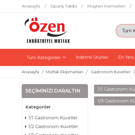
Anasayfa
Sipariş Takibi
Müşteri Hizmetleri
İndirimli Ürünler
En Yeni
Tüm Kategoriler
Anasayfa
Mutfak Ekipmanları
Gastronom Küvetler
1/1 Gastronom Kü
SEÇIMINIZI DARALTIN
1/9 Gastronom Kü
Kategoriler
1/1 Gastronom Küvetler
1/2 Gastronom Küvetler