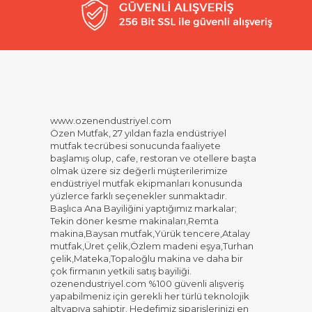
www.ozenendustriyel.com
Özen Mutfak, 27 yıldan fazla endüstriyel
mutfak tecrübesi sonucunda faaliyete
başlamış olup, cafe, restoran ve otellere başta
olmak üzere siz değerli müşterilerimize
endüstriyel mutfak ekipmanları konusunda
yüzlerce farklı seçenekler sunmaktadır.
Başlıca Ana Bayiliğini yaptığımız markalar;
Tekin döner kesme makinaları,Remta
makina,Baysan mutfak,Yürük tencere,Atalay
mutfak,Üret çelik,Özlem madeni eşya,Turhan
çelik,Mateka,Topaloğlu makina ve daha bir
çok firmanın yetkili satış bayiliği.
ozenendustriyel.com %100 güvenli alışveriş
yapabilmeniz için gerekli her türlü teknolojik
altyapıya sahiptir. Hedefimiz siparişlerinizi en